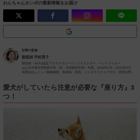
わんちゃんホンポの最新情報をお届け
記事の監修
獣医師
平松育子
獣医師・AEAJ認定アロマテラピーインストラクター・ペットライター
山口大学農学部獣医学科（現：共同獣医学部）卒業。2006年3月～2023年3月
有限会社ふくふく動物病院 取締役・院長。ジェネラリストですが、得意分野は
皮膚疾患です。
獣医師歴26年（2023年4月現在）の経験を活かし、ペットの病気やペットと楽し
むアロマに関する情報をお届けします。
愛犬がしていたら注意が必要な『座り方』3
つ！