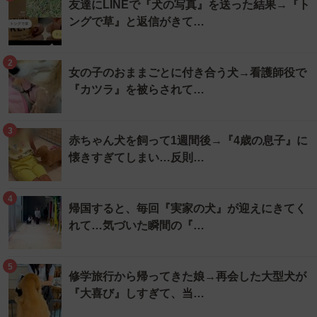
友達にLINEで『犬の写真』を送った結果→『ト
ングで草』と返信がきて…
2
女の子のおままごとに付き合う犬→看護師役で
『カツラ』を被らされて…
3
赤ちゃん犬を飼って1週間後→『4歳の息子』に
懐きすぎてしまい…反則…
4
帰国すると、毎回『実家の犬』が迎えにきてく
れて…気づいた瞬間の『…
5
修学旅行から帰ってきた娘→再会した大型犬が
『大喜び』しすぎて、当…