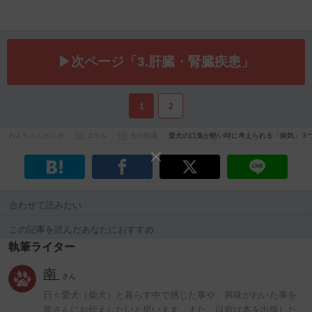
▶次ページ「3.肝臓・腎臓疾患」
1
2
わんちゃんホンポ
コラム
犬の知識
愛犬の口臭が酷い時に考えられる「病気」３
合わせて読みたい
この記事を読んだあなたにおすすめ
執筆ライター
南
さん
日々愛犬（柴犬）と暮らす中で感じた事や、興味がわいた事を
皆さんにお伝えしたいと思います。また、以前は本を出版した