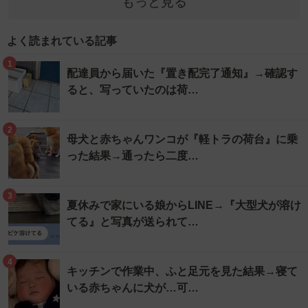
もっと見る
よく読まれている記事
1
配達員から届いた『置き配完了通知』→確認す
ると、写っていたのは荷…
2
母犬と赤ちゃんワンコが『軽トラの荷台』に乗
った結果→通ったら二度…
3
夏休みで家にいる娘からLINE→『大型犬が溶け
てる』と写真が送られて…
4
キッチンで作業中、ふと足元を見た結果→寝て
いる赤ちゃんに犬が…可…