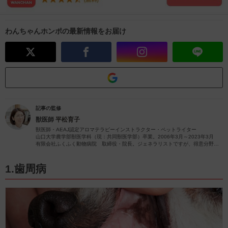
わんちゃんホンポの最新情報をお届け
記事の監修
獣医師
平松育子
獣医師・AEAJ認定アロマテラピーインストラクター・ペットライター
山口大学農学部獣医学科（現：共同獣医学部）卒業。2006年3月～2023年3月
有限会社ふくふく動物病院 取締役・院長。ジェネラリストですが、得意分野は
皮膚疾患です。
獣医師歴26年（2023年4月現在）の経験を活かし、ペットの病気やペットと楽し
むアロマに関する情報をお届けします。
1.歯周病