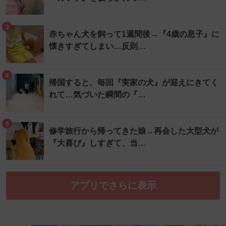
3
赤ちゃん犬を飼って1週間後→『4歳の息子』に
懐きすぎてしまい…反則…
4
帰国すると、毎回『実家の犬』が迎えにきてく
れて…気づいた瞬間の『…
5
修学旅行から帰ってきた娘→再会した大型犬が
『大喜び』しすぎて、当…
アプリでさらに表示