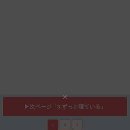
▶次ページ「3.ずっと寝ている」
1
2
3