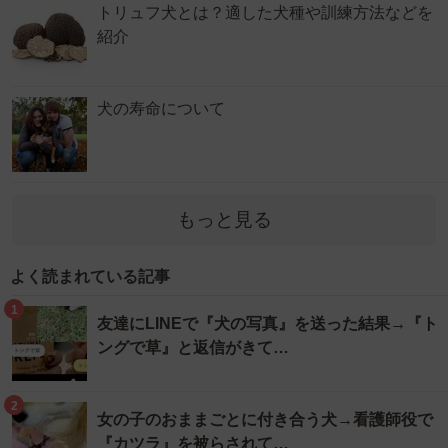
トリュフ犬とは？適した犬種や訓練方法などを
紹介
犬の寿命について
もっと見る
よく読まれている記事
1
友達にLINEで『犬の写真』を送った結果→『ト
ングで草』と返信がきて…
2
女の子のおままごとに付き合う犬→看護師役で
『カツラ』を被らされて…