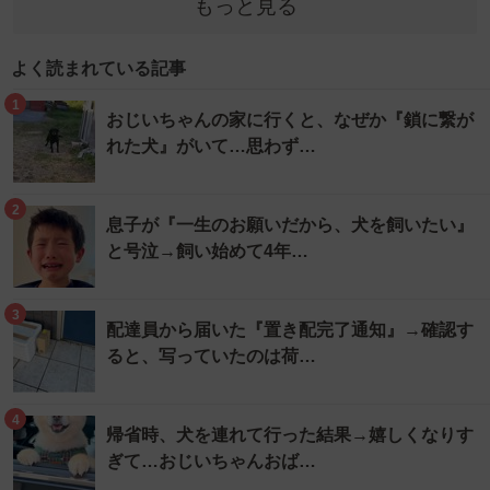
もっと見る
よく読まれている記事
1
おじいちゃんの家に行くと、なぜか『鎖に繋が
れた犬』がいて…思わず…
2
息子が『一生のお願いだから、犬を飼いたい』
と号泣→飼い始めて4年…
3
配達員から届いた『置き配完了通知』→確認す
ると、写っていたのは荷…
4
帰省時、犬を連れて行った結果→嬉しくなりす
ぎて…おじいちゃんおば…