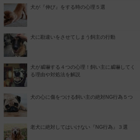
犬が『伸び』をする時の心理５選
犬に勘違いをさせてしまう飼主の行動
犬が威嚇する４つの心理！飼い主に威嚇してく
る理由や対処法を解説
犬の心に傷をつける飼い主の絶対NG行為５つ
老犬に絶対してはいけない『NG行為』３選