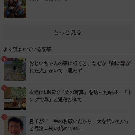
もっと見る
よく読まれている記事
1
おじいちゃんの家に行くと、なぜか『鎖に繋が
れた犬』がいて…思わず…
2
友達にLINEで『犬の写真』を送った結果→『ト
ングで草』と返信がきて…
3
息子が『一生のお願いだから、犬を飼いたい』
と号泣→飼い始めて4年…