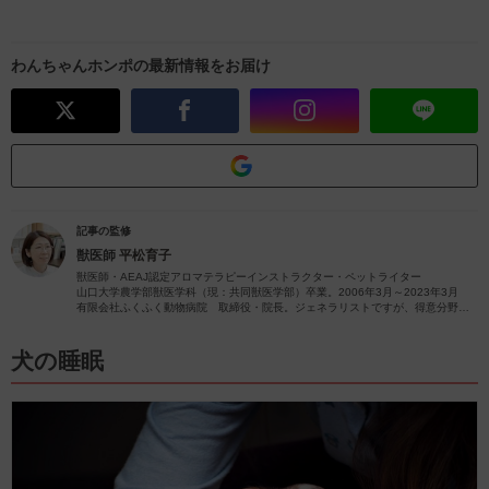
わんちゃんホンポの最新情報をお届け
記事の監修
獣医師
平松育子
獣医師・AEAJ認定アロマテラピーインストラクター・ペットライター
山口大学農学部獣医学科（現：共同獣医学部）卒業。2006年3月～2023年3月
有限会社ふくふく動物病院 取締役・院長。ジェネラリストですが、得意分野は
皮膚疾患です。
獣医師歴26年（2023年4月現在）の経験を活かし、ペットの病気やペットと楽し
むアロマに関する情報をお届けします。
犬の睡眠