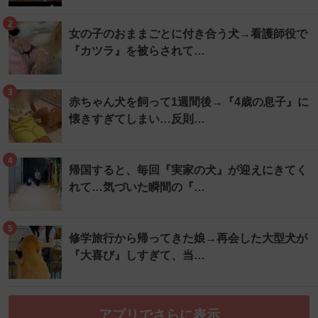
2
女の子のおままごとに付き合う犬→看護師役で
『カツラ』を被らされて…
3
赤ちゃん犬を飼って1週間後→『4歳の息子』に
懐きすぎてしまい…反則…
4
帰国すると、毎回『実家の犬』が迎えにきてく
れて…気づいた瞬間の『…
5
修学旅行から帰ってきた娘→再会した大型犬が
『大喜び』しすぎて、当…
アプリでさらに表示