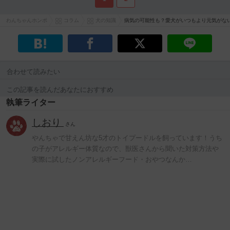
わんちゃんホンポ
コラム
犬の知識
病気の可能性も？愛犬がいつもより元気がな
合わせて読みたい
この記事を読んだあなたにおすすめ
執筆ライター
しおり
さん
やんちゃで甘えん坊な5才のトイプードルを飼っています！うち
の子がアレルギー体質なので、獣医さんから聞いた対策方法や
実際に試したノンアレルギーフード・おやつなんか…