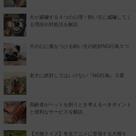
犬が威嚇する４つの心理！飼い主に威嚇してく
る理由や対処法を解説
犬の心に傷をつける飼い主の絶対NG行為５つ
老犬に絶対してはいけない『NG行為』３選
高齢者がペットを飼うとき考えるべきポイント
と便利なサービスを解説
【犬種クイズ】有名アニメに登場する犬種６