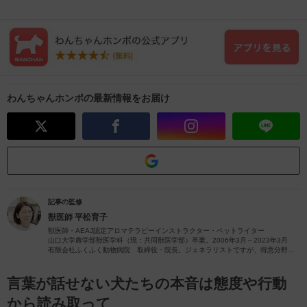
わんちゃんホンポの最新情報をお届け
記事の監修
獣医師
平松育子
獣医師・AEAJ認定アロマテラピーインストラクター・ペットライター
山口大学農学部獣医学科（現：共同獣医学部）卒業。2006年3月～2023年3月
有限会社ふくふく動物病院 取締役・院長。ジェネラリストですが、得意分野は
皮膚疾患です。
獣医師歴26年（2023年4月現在）の経験を活かし、ペットの病気やペットと楽し
むアロマに関する情報をお届けします。
言葉が話せない犬たちの本音は態度や行動
から読み取って