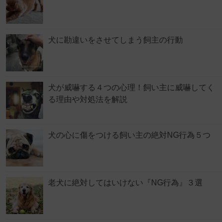
犬に勘違いをさせてしまう飼主の行動
犬が威嚇する４つの心理！飼い主に威嚇してく
る理由や対処法を解説
犬の心に傷をつける飼い主の絶対NG行為５つ
老犬に絶対してはいけない『NG行為』３選