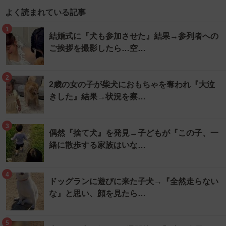
よく読まれている記事
1
結婚式に『犬も参加させた』結果→参列者への
ご挨拶を撮影したら…空…
2
2歳の女の子が柴犬におもちゃを奪われ『大泣
きした』結果→状況を察…
3
偶然『捨て犬』を発見→子どもが『この子、一
緒に散歩する家族はいな…
4
ドッグランに遊びに来た子犬→『全然走らない
な』と思い、顔を見たら…
5