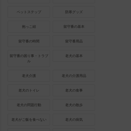
ペットステップ
防寒グッズ
抱っこ紐
留守番の基本
留守番の時間
留守番用品
留守番の困り事・トラブ
老犬の基本
ル
老犬介護
老犬の介護用品
老犬のトイレ
老犬の食事
老犬の問題行動
老犬の散歩
老犬がご飯を食べない
老犬の病気