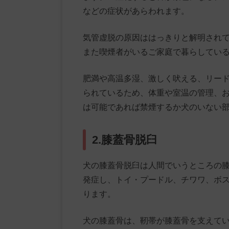
などの症状があらわれます。
気管虚脱の原因ははっきりと解明され
また喫煙者がいるご家庭で暮らしてい
肥満や高温多湿、激しく吠える、リー
られているため、体重や室温の管理、
は可能であれば禁煙するか犬のいない
2.膝蓋骨脱臼
犬の膝蓋骨脱臼は人間でいうところの
発症し、トイ・プードル、チワワ、ボ
ります。
犬の膝蓋骨は、靭帯が膝蓋骨を支えて