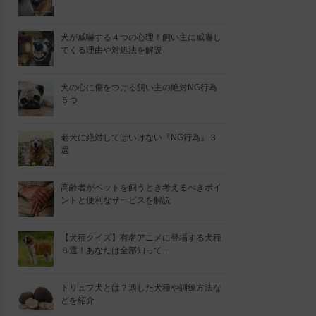
犬が威嚇する４つの心理！飼い主に威嚇し
てくる理由や対処法を解説
犬の心に傷をつける飼い主の絶対NG行為
５つ
老犬に絶対してはいけない『NG行為』３
選
高齢者がペットを飼うとき考えるべきポイ
ントと便利なサービスを解説
【犬種クイズ】有名アニメに登場する犬種
６選！あなたは全部知って…
トリュフ犬とは？適した犬種や訓練方法な
どを紹介