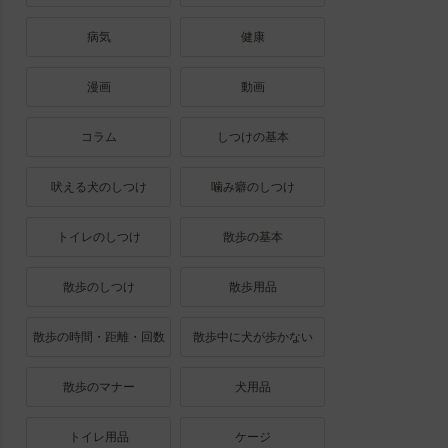
病気
健康
漫画
動画
コラム
しつけの基本
吠える犬のしつけ
噛み癖のしつけ
トイレのしつけ
散歩の基本
散歩のしつけ
散歩用品
散歩の時間・距離・回数
散歩中に犬が歩かない
散歩のマナー
犬用品
トイレ用品
ケージ