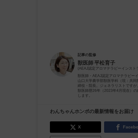
記事の監修
獣医師
平松育子
(AEAJ認定アロマテラピーインスト
獣医師・AEAJ認定アロマテラピー
山口大学農学部獣医学科（現：共同獣
締役・院長。ジェネラリストですが
獣医師歴26年（2023年4月現在
します。
わんちゃんホンポの最新情報をお届け
X
Faceb