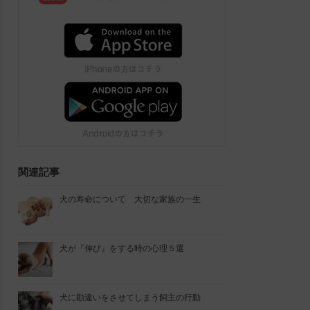
関連記事
犬の寿命について 大切な家族の一生
犬が『伸び』をする時の心理５選
犬に勘違いをさせてしまう飼主の行動