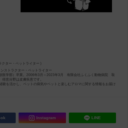
00:00
/
01:38
ラクター・ペットライター )
インストラクター・ペットライター
医学部）卒業。2006年3月～2023年3月 有限会社ふくふく動物病院 取
、得意分野は皮膚疾患です。
）の経験を活かし、ペットの病気やペットと楽しむアロマに関する情報をお届け
ook
Instagram
LINE