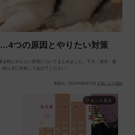
…4つの原因とやりたい対策
困る時にやりたい対策についてまとめました。子犬・成犬・老
。叱らずに対処してあげてください。
更新日：
2022年08月27日
お気に入り登録
もっと見る
arrow_forward_ios