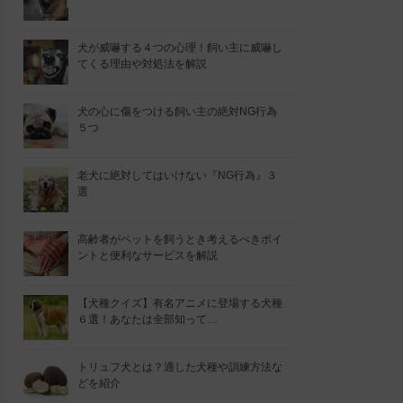
犬が威嚇する４つの心理！飼い主に威嚇し
てくる理由や対処法を解説
犬の心に傷をつける飼い主の絶対NG行為
５つ
老犬に絶対してはいけない『NG行為』３
選
高齢者がペットを飼うとき考えるべきポイ
ントと便利なサービスを解説
【犬種クイズ】有名アニメに登場する犬種
６選！あなたは全部知って…
トリュフ犬とは？適した犬種や訓練方法な
どを紹介