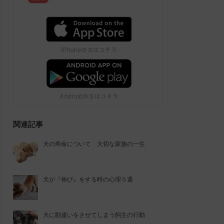
関連記事
犬の寿命について 大切な家族の一生
犬が『伸び』をする時の心理５選
犬に勘違いをさせてしまう飼主の行動