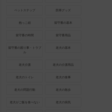
ペットステップ
防寒グッズ
抱っこ紐
留守番の基本
留守番の時間
留守番用品
留守番の困り事・トラブ
老犬の基本
ル
老犬介護
老犬の介護用品
老犬のトイレ
老犬の食事
老犬の問題行動
老犬の散歩
老犬がご飯を食べない
老犬の病気