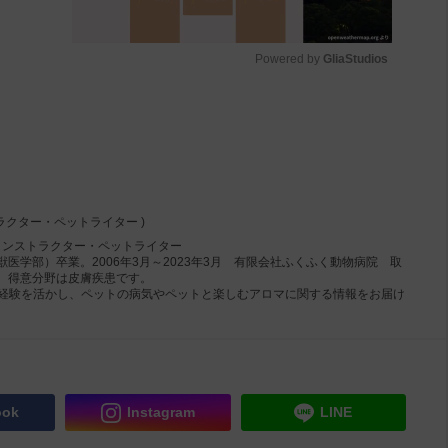
Powered by 
GliaStudios
M
u
t
e
ラクター・ペットライター )
インストラクター・ペットライター
医学部）卒業。2006年3月～2023年3月 有限会社ふくふく動物病院 取
、得意分野は皮膚疾患です。
）の経験を活かし、ペットの病気やペットと楽しむアロマに関する情報をお届け
ook
Instagram
LINE