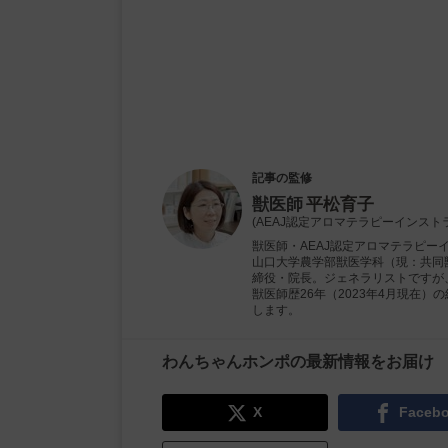
記事の監修
獣医師
平松育子
(AEAJ認定アロマテラピーインスト
獣医師・AEAJ認定アロマテラピー
山口大学農学部獣医学科（現：共同獣
締役・院長。ジェネラリストですが
獣医師歴26年（2023年4月現在
します。
わんちゃんホンポの最新情報をお届け
X
Faceb