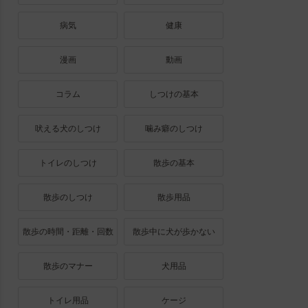
病気
健康
漫画
動画
コラム
しつけの基本
吠える犬のしつけ
噛み癖のしつけ
トイレのしつけ
散歩の基本
散歩のしつけ
散歩用品
散歩の時間・距離・回数
散歩中に犬が歩かない
散歩のマナー
犬用品
トイレ用品
ケージ