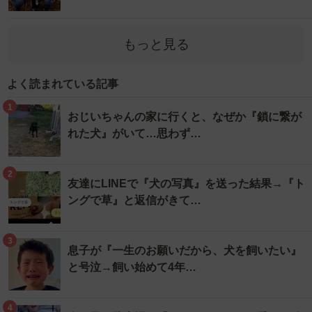
もっと見る
よく読まれている記事
1
おじいちゃんの家に行くと、なぜか『鎖に繋が
れた犬』がいて…思わず…
2
友達にLINEで『犬の写真』を送った結果→『ト
ングで草』と返信がきて…
3
息子が『一生のお願いだから、犬を飼いたい』
と号泣→飼い始めて4年…
4