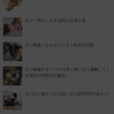
犬が『伸び』をする時の心理５選
犬に勘違いをさせてしまう飼主の行動
犬が威嚇する４つの心理！飼い主に威嚇してく
る理由や対処法を解説
犬の心に傷をつける飼い主の絶対NG行為５つ