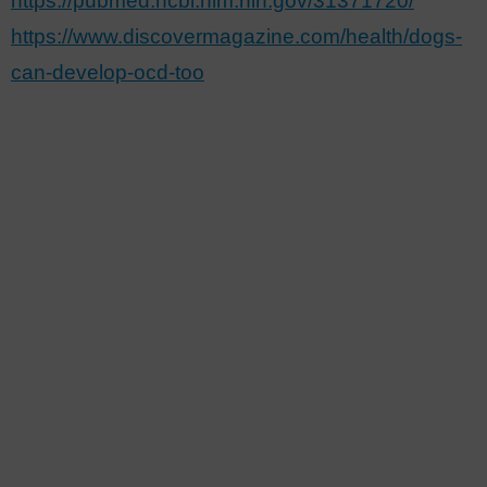
https://pubmed.ncbi.nlm.nih.gov/31371720/
https://www.discovermagazine.com/health/dogs-
can-develop-ocd-too