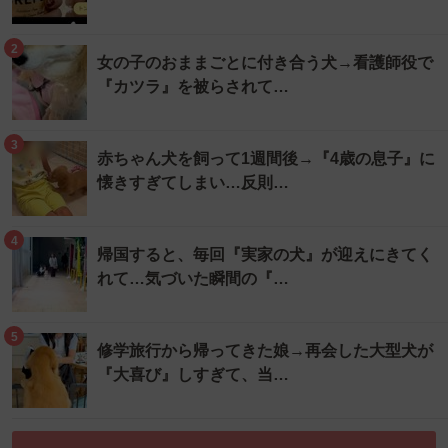
2
女の子のおままごとに付き合う犬→看護師役で
『カツラ』を被らされて…
3
赤ちゃん犬を飼って1週間後→『4歳の息子』に
懐きすぎてしまい…反則…
4
帰国すると、毎回『実家の犬』が迎えにきてく
れて…気づいた瞬間の『…
5
修学旅行から帰ってきた娘→再会した大型犬が
『大喜び』しすぎて、当…