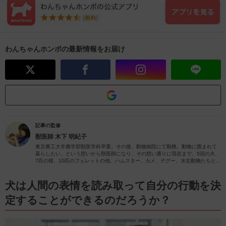
わんちゃんホンポの最新情報をお届け
記事の監修
獣医師
木下 明紀子
東京農工大学農学部獣医学科卒業。その後、動物病院にて勤務。動物に囲まれて
暮らしたい、という想いから獣医師になり、その想い通りに現在まで、5頭の犬、
7匹の猫、10匹のフェレットの他、ハムスター、カメ、デグー、水生動物たちと暮
らしてきました。動物を正しく飼って、動物も人もハッピーになるための力にな
りたいと思っています。そのために、病気になる前や問題が起こる前に出来るこ
ととして、犬の遺伝学、行動学、シェルターメディスンに特に興味を持って勉強
犬は人間の表情を読み取って自分の行動を決
しています。
定することができるのだろうか？