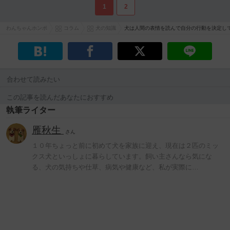
1
2
わんちゃんホンポ
コラム
犬の知識
犬は人間の表情を読んで自分の行動を決定し
合わせて読みたい
この記事を読んだあなたにおすすめ
執筆ライター
雁秋生
さん
１０年ちょっと前に初めて犬を家族に迎え、現在は２匹のミッ
クス犬といっしょに暮らしています。飼い主さんなら気にな
る、犬の気持ちや仕草、病気や健康など、私が実際に…