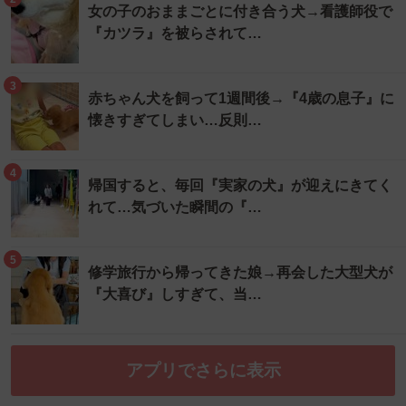
女の子のおままごとに付き合う犬→看護師役で
『カツラ』を被らされて…
3
赤ちゃん犬を飼って1週間後→『4歳の息子』に
懐きすぎてしまい…反則…
4
帰国すると、毎回『実家の犬』が迎えにきてく
れて…気づいた瞬間の『…
5
修学旅行から帰ってきた娘→再会した大型犬が
『大喜び』しすぎて、当…
アプリでさらに表示