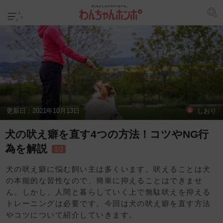
更新日：
2021年10月13日
しおり
犬の吠え癖を直す4つの方法！コツやNG行
為を解説
1/2
犬の吠え癖に悩む飼い主は多くいます。吠えることは犬
の本能的な習性なので、簡単に抑えることはできませ
ん。しかし、人間と暮らしていく上で無駄吠えを抑える
トレーニングは必要です。今回は犬の吠え癖を直す方法
やコツについて紹介していきます。