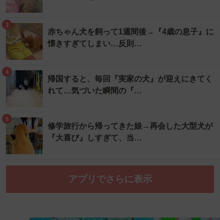
3
赤ちゃん犬を飼って1週間後→『4歳の息子』に
懐きすぎてしまい…反則…
4
帰国すると、毎回『実家の犬』が迎えにきてく
れて…気づいた瞬間の『…
5
修学旅行から帰ってきた娘→再会した大型犬が
『大喜び』しすぎて、当…
アプリでさらに表示