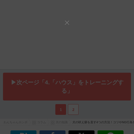
▶次ページ「4.「ハウス」をトレーニングす
る」
1
2
わんちゃんホンポ
コラム
犬の知識
犬の吠え癖を直す4つの方法！コツやNG行為