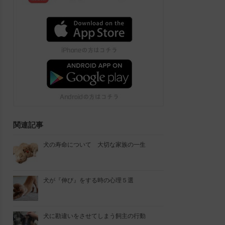
関連記事
犬の寿命について 大切な家族の一生
犬が『伸び』をする時の心理５選
犬に勘違いをさせてしまう飼主の行動