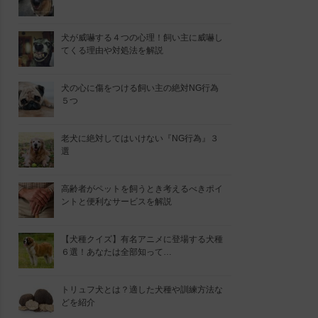
犬が威嚇する４つの心理！飼い主に威嚇し
てくる理由や対処法を解説
犬の心に傷をつける飼い主の絶対NG行為
５つ
老犬に絶対してはいけない『NG行為』３
選
高齢者がペットを飼うとき考えるべきポイ
ントと便利なサービスを解説
【犬種クイズ】有名アニメに登場する犬種
６選！あなたは全部知って…
トリュフ犬とは？適した犬種や訓練方法な
どを紹介