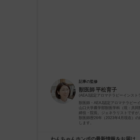
記事の監修
獣医師
平松育子
(AEAJ認定アロマテラピーインスト
獣医師・AEAJ認定アロマテラピー
山口大学農学部獣医学科（現：共同獣
締役・院長。ジェネラリストですが
獣医師歴26年（2023年4月現在
します。
わんちゃんホンポの最新情報をお届け