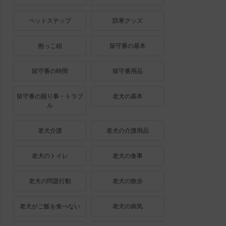
ペットステップ
防寒グッズ
抱っこ紐
留守番の基本
留守番の時間
留守番用品
留守番の困り事・トラブ
老犬の基本
ル
老犬介護
老犬の介護用品
老犬のトイレ
老犬の食事
老犬の問題行動
老犬の散歩
老犬がご飯を食べない
老犬の病気