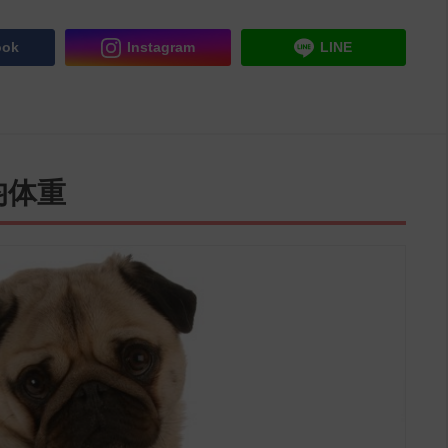
ook
Instagram
LINE
均体重