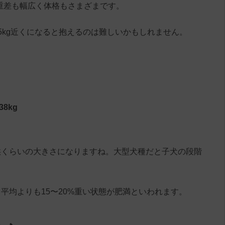
体重差も幅広く体格もさまざまです。
5kg近くになると抱えるのは難しいかもしれません。
8kg
供くらいの大きさになりますね。大型犬種だと子犬の段階
平均よりも15〜20%重い状態が肥満といわれます。