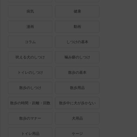
病気
健康
漫画
動画
コラム
しつけの基本
吠える犬のしつけ
噛み癖のしつけ
トイレのしつけ
散歩の基本
散歩のしつけ
散歩用品
散歩の時間・距離・回数
散歩中に犬が歩かない
散歩のマナー
犬用品
トイレ用品
ケージ