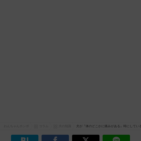
わんちゃんホンポ
コラム
犬の知識
犬が『体のどこかに痛みがある』時にしてい