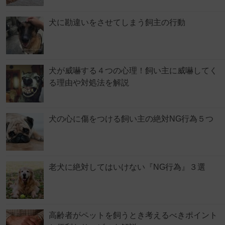
犬に勘違いをさせてしまう飼主の行動
犬が威嚇する４つの心理！飼い主に威嚇してく
る理由や対処法を解説
犬の心に傷をつける飼い主の絶対NG行為５つ
老犬に絶対してはいけない『NG行為』３選
高齢者がペットを飼うとき考えるべきポイント