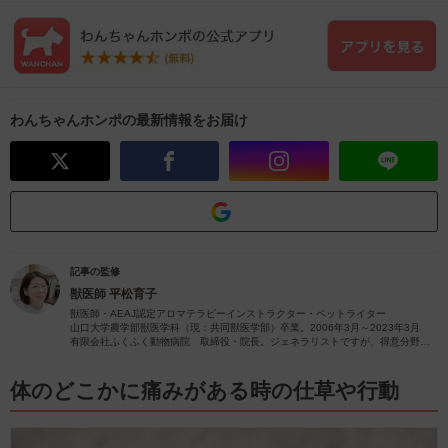
わんちゃんホンポの最新情報をお届け
記事の監修
獣医師
平松育子
獣医師・AEAJ認定アロマテラピーインストラクター・ペットライター
山口大学農学部獣医学科（現：共同獣医学部）卒業。2006年3月～2023年3月
有限会社ふくふく動物病院 取締役・院長。ジェネラリストですが、得意分野は
皮膚疾患です。
獣医師歴26年（2023年4月現在）の経験を活かし、ペットの病気やペットと楽し
むアロマに関する情報をお届けします。
体のどこかに痛みがある時の仕草や行動