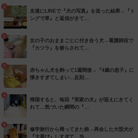
1
友達にLINEで『犬の写真』を送った結果→『ト
ングで草』と返信がきて…
2
女の子のおままごとに付き合う犬→看護師役で
『カツラ』を被らされて…
3
赤ちゃん犬を飼って1週間後→『4歳の息子』に
懐きすぎてしまい…反則…
4
帰国すると、毎回『実家の犬』が迎えにきてく
れて…気づいた瞬間の『…
5
修学旅行から帰ってきた娘→再会した大型犬が
『大喜び』しすぎて、当…