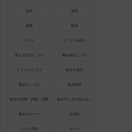
病気
健康
漫画
動画
コラム
しつけの基本
吠える犬のしつけ
噛み癖のしつけ
トイレのしつけ
散歩の基本
散歩のしつけ
散歩用品
散歩の時間・距離・回数
散歩中に犬が歩かない
散歩のマナー
犬用品
トイレ用品
ケージ