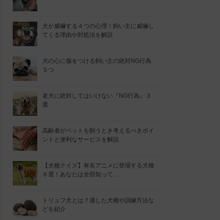
犬が威嚇する４つの心理！飼い主に威嚇し
てくる理由や対処法を解説
犬の心に傷をつける飼い主の絶対NG行為
５つ
老犬に絶対してはいけない『NG行為』３
選
高齢者がペットを飼うとき考えるべきポイ
ントと便利なサービスを解説
【犬種クイズ】有名アニメに登場する犬種
６選！あなたは全部知って…
トリュフ犬とは？適した犬種や訓練方法な
どを紹介