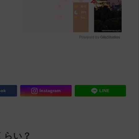
Powered by 
GliaStudios
M
u
t
e
ook
Instagram
LINE
くらい？