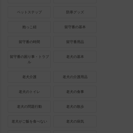
ペットステップ
防寒グッズ
抱っこ紐
留守番の基本
留守番の時間
留守番用品
留守番の困り事・トラブ
老犬の基本
ル
老犬介護
老犬の介護用品
老犬のトイレ
老犬の食事
老犬の問題行動
老犬の散歩
老犬がご飯を食べない
老犬の病気