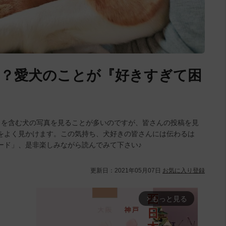
？愛犬のことが『好きすぎて困
ワを含む犬の写真を見ることが多いのですが、皆さんの投稿を見
をよく見かけます。この気持ち、犬好きの皆さんには伝わるは
ード」、是非楽しみながら読んでみて下さい♪
更新日：
2021年05月07日
お気に入り登録
もっと見る
arrow_forward_ios