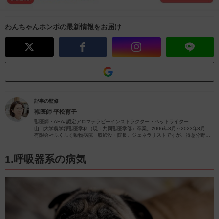
わんちゃんホンポの最新情報をお届け
記事の監修
獣医師
平松育子
獣医師・AEAJ認定アロマテラピーインストラクター・ペットライター
山口大学農学部獣医学科（現：共同獣医学部）卒業。2006年3月～2023年3月
有限会社ふくふく動物病院 取締役・院長。ジェネラリストですが、得意分野は
皮膚疾患です。
獣医師歴26年（2023年4月現在）の経験を活かし、ペットの病気やペットと楽し
むアロマに関する情報をお届けします。
1.呼吸器系の病気