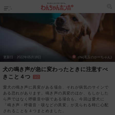
更新日：
2022年05月18日
chii(毛玉のかーちゃん)
犬の鳴き声が急に変わったときに注意すべ
きこと４つ
1/2
愛犬の鳴き声に異変がある場合、それが病気のサインで
ある恐れがあります。鳴き声の異変のほか、もしかした
ら声ではなく呼吸音や咳である場合も。今回は愛犬に
「鳴き声・呼吸音・咳などの異変」が見られる時に心配
されることを４つまとめました。