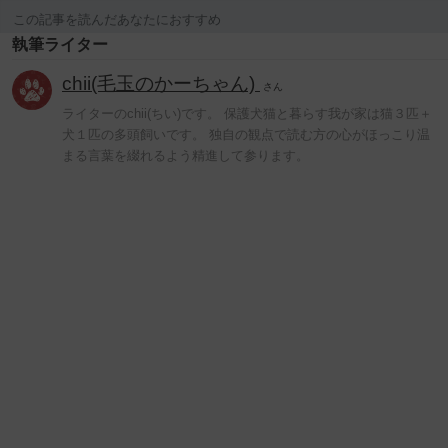
この記事を読んだあなたにおすすめ
執筆ライター
chii(毛玉のかーちゃん)
さん
ライターのchii(ちい)です。 保護犬猫と暮らす我が家は猫３匹＋
犬１匹の多頭飼いです。 独自の観点で読む方の心がほっこり温
まる言葉を綴れるよう精進して参ります。