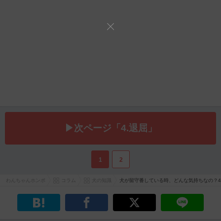
▶次ページ「4.退屈」
1
2
わんちゃんホンポ
コラム
犬の知識
犬が留守番している時、どんな気持ちなの？