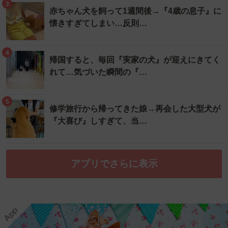
3
赤ちゃん犬を飼って1週間後→『4歳の息子』に
懐きすぎてしまい…反則…
4
帰国すると、毎回『実家の犬』が迎えにきてく
れて…気づいた瞬間の『…
5
修学旅行から帰ってきた娘→再会した大型犬が
『大喜び』しすぎて、当…
アプリでさらに表示