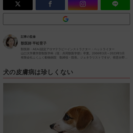
記事の監修
獣医師
平松育子
獣医師・AEAJ認定アロマテラピーインストラクター・ペットライター
山口大学農学部獣医学科（現：共同獣医学部）卒業。2006年3月～2023年3月
有限会社ふくふく動物病院 取締役・院長。ジェネラリストですが、得意分野は
皮膚疾患です。
獣医師歴26年（2023年4月現在）の経験を活かし、ペットの病気やペットと楽し
むアロマに関する情報をお届けします。
犬の皮膚病は珍しくない