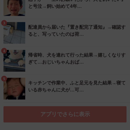
と号泣→飼い始めて4年…
3
配達員から届いた『置き配完了通知』→確認す
ると、写っていたのは荷…
4
帰省時、犬を連れて行った結果→嬉しくなりす
ぎて…おじいちゃんおば…
5
キッチンで作業中、ふと足元を見た結果→寝て
いる赤ちゃんに犬が…可…
アプリでさらに表示