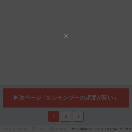
▶次ページ「3.シャンプーの頻度が高い」
1
2
3
わんちゃんホンポ
コラム
犬の知識
犬が皮膚病になってしまうNG行為５選！普