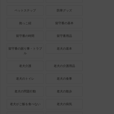
ペットステップ
防寒グッズ
抱っこ紐
留守番の基本
留守番の時間
留守番用品
留守番の困り事・トラブ
老犬の基本
ル
老犬介護
老犬の介護用品
老犬のトイレ
老犬の食事
老犬の問題行動
老犬の散歩
老犬がご飯を食べない
老犬の病気