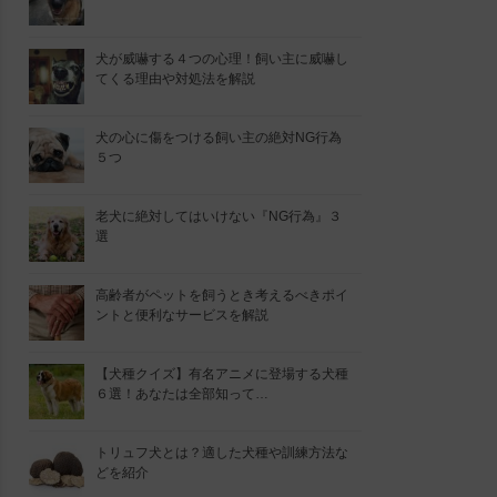
犬が威嚇する４つの心理！飼い主に威嚇し
てくる理由や対処法を解説
犬の心に傷をつける飼い主の絶対NG行為
５つ
老犬に絶対してはいけない『NG行為』３
選
高齢者がペットを飼うとき考えるべきポイ
ントと便利なサービスを解説
【犬種クイズ】有名アニメに登場する犬種
６選！あなたは全部知って…
トリュフ犬とは？適した犬種や訓練方法な
どを紹介