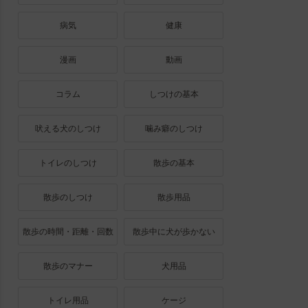
病気
健康
漫画
動画
コラム
しつけの基本
吠える犬のしつけ
噛み癖のしつけ
トイレのしつけ
散歩の基本
散歩のしつけ
散歩用品
散歩の時間・距離・回数
散歩中に犬が歩かない
散歩のマナー
犬用品
トイレ用品
ケージ