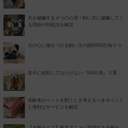
犬が威嚇する４つの心理！飼い主に威嚇してく
る理由や対処法を解説
犬の心に傷をつける飼い主の絶対NG行為５つ
老犬に絶対してはいけない『NG行為』３選
高齢者がペットを飼うとき考えるべきポイント
と便利なサービスを解説
【犬種クイズ】有名アニメに登場する犬種６