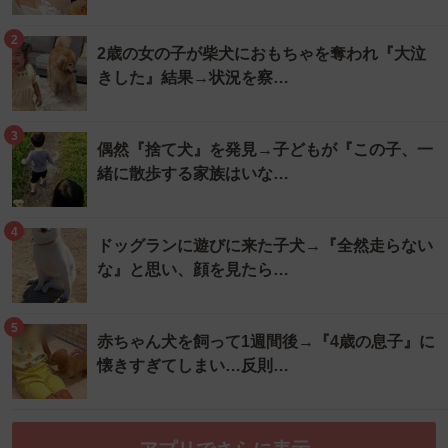
2
2歳の女の子が柴犬におもちゃを奪われ『大泣
きした』結果→状況を察…
3
偶然『捨て犬』を発見→子どもが『この子、一
緒に散歩する家族はいな…
4
ドッグランに遊びに来た子犬→『全然走らない
な』と思い、顔を見たら…
5
赤ちゃん犬を飼って1週間後→『4歳の息子』に
懐きすぎてしまい…反則…