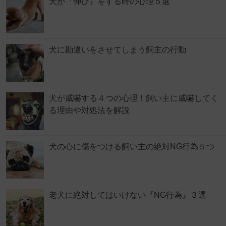
犬が『伸び』をする時の心理５選
犬に勘違いをさせてしまう飼主の行動
犬が威嚇する４つの心理！飼い主に威嚇してく
る理由や対処法を解説
犬の心に傷をつける飼い主の絶対NG行為５つ
老犬に絶対してはいけない『NG行為』３選