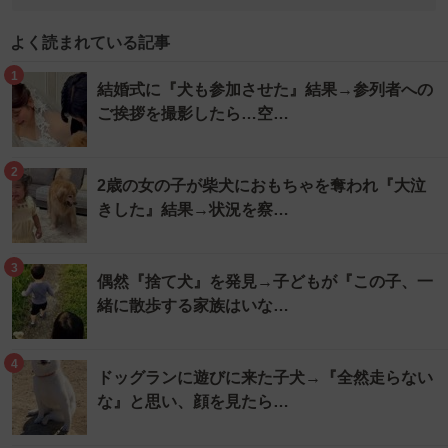
よく読まれている記事
1
結婚式に『犬も参加させた』結果→参列者への
ご挨拶を撮影したら…空…
2
2歳の女の子が柴犬におもちゃを奪われ『大泣
きした』結果→状況を察…
3
偶然『捨て犬』を発見→子どもが『この子、一
緒に散歩する家族はいな…
4
ドッグランに遊びに来た子犬→『全然走らない
な』と思い、顔を見たら…