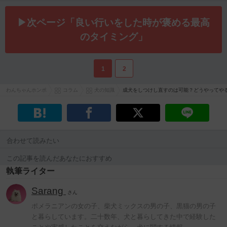
▶次ページ「良い行いをした時が褒める最高
のタイミング」
1
2
わんちゃんホンポ
コラム
犬の知識
成犬をしつけし直すのは可能？どうやってや
合わせて読みたい
この記事を読んだあなたにおすすめ
執筆ライター
Sarang
さん
ポメラニアンの女の子、柴犬ミックスの男の子、黒猫の男の子
と暮らしています。二十数年、犬と暮らしてきた中で経験した