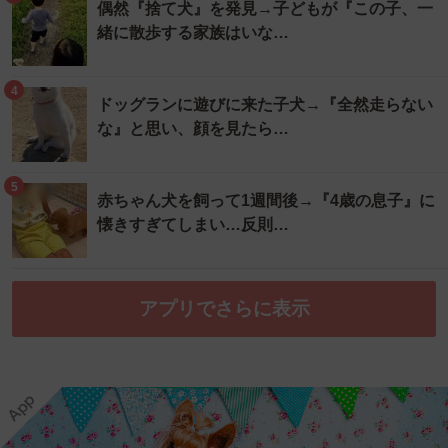
偶然『捨て犬』を発見→子どもが『この子、一
緒に散歩する家族はいな…
4
ドッグランに遊びに来た子犬→『全然走らない
な』と思い、顔を見たら…
5
赤ちゃん犬を飼って1週間後→『4歳の息子』に
懐きすぎてしまい…反則…
アプリでさらに表示