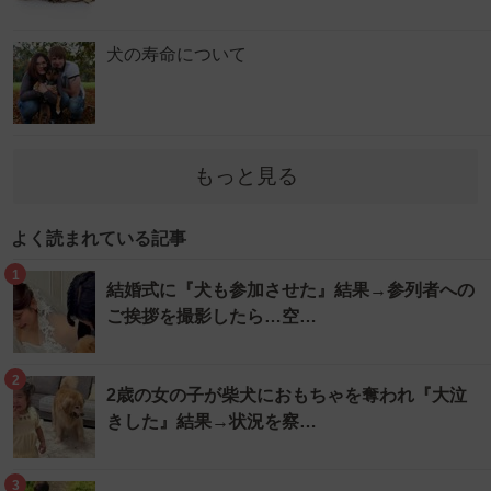
犬の寿命について
もっと見る
よく読まれている記事
1
結婚式に『犬も参加させた』結果→参列者への
ご挨拶を撮影したら…空…
2
2歳の女の子が柴犬におもちゃを奪われ『大泣
きした』結果→状況を察…
3