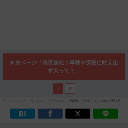
▶次ページ「昼夜逆転？早朝や深夜に吠え出
す犬って？」
1
2
わんちゃんホンポ
コラム
犬の知識
犬が飼い主を起こしにくる時の心理３選