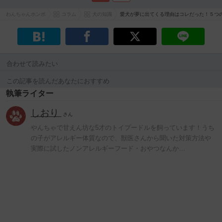
わんちゃんホンポ
コラム
犬の知識
愛犬が夢に出てくる理由はコレだった！５つ
合わせて読みたい
この記事を読んだあなたにおすすめ
執筆ライター
しおり
さん
やんちゃで甘えん坊な5才のトイプードルを飼っています！うち
の子がアレルギー体質なので、獣医さんから聞いた対策方法や
実際に試したノンアレルギーフード・おやつなんか…