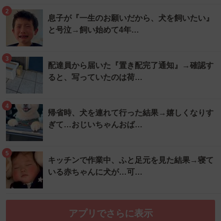
2
息子が『一生のお願いだから、犬を飼いたい』
と号泣→飼い始めて4年…
3
配達員から届いた『置き配完了通知』→確認す
ると、写っていたのは荷…
4
帰省時、犬を連れて行った結果→嬉しくなりす
ぎて…おじいちゃんおば…
5
キッチンで作業中、ふと足元を見た結果→寝て
いる赤ちゃんに犬が…可…
アプリでさらに表示