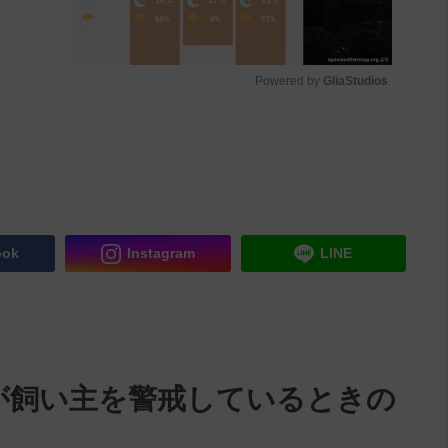
Powered by 
GliaStudios
M
u
t
e
ook
Instagram
LINE
が飼い主を警戒しているときの