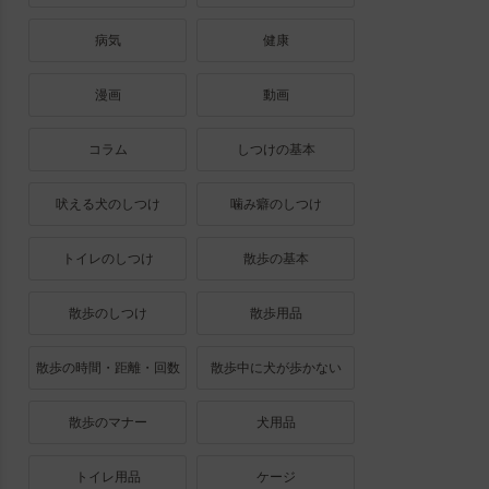
病気
健康
漫画
動画
コラム
しつけの基本
吠える犬のしつけ
噛み癖のしつけ
トイレのしつけ
散歩の基本
散歩のしつけ
散歩用品
散歩の時間・距離・回数
散歩中に犬が歩かない
散歩のマナー
犬用品
トイレ用品
ケージ