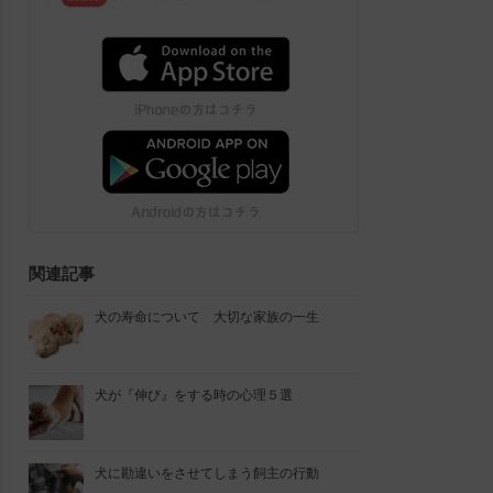
関連記事
犬の寿命について 大切な家族の一生
犬が『伸び』をする時の心理５選
犬に勘違いをさせてしまう飼主の行動