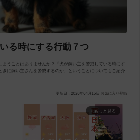
いる時にする行動７つ
しまうことはありませんか？『犬が飼い主を警戒している時にす
ときに飼い主さんを警戒するのか、ということについてもご紹介
更新日：
2020年04月15日
お気に入り登録
もっと見る
arrow_forward_ios