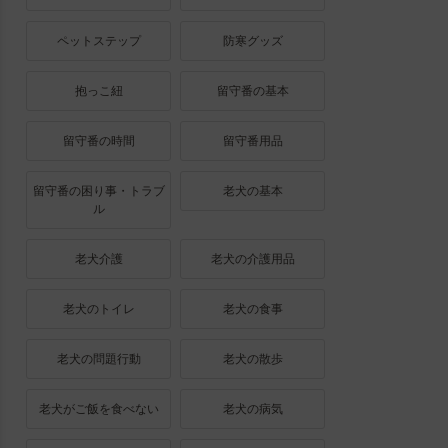
ペットステップ
防寒グッズ
抱っこ紐
留守番の基本
留守番の時間
留守番用品
留守番の困り事・トラブ
老犬の基本
ル
老犬介護
老犬の介護用品
老犬のトイレ
老犬の食事
老犬の問題行動
老犬の散歩
老犬がご飯を食べない
老犬の病気