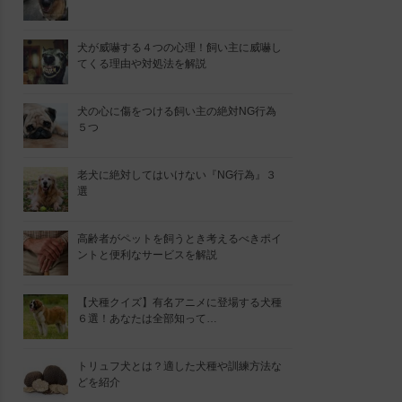
犬が威嚇する４つの心理！飼い主に威嚇し
てくる理由や対処法を解説
犬の心に傷をつける飼い主の絶対NG行為
５つ
老犬に絶対してはいけない『NG行為』３
選
高齢者がペットを飼うとき考えるべきポイ
ントと便利なサービスを解説
【犬種クイズ】有名アニメに登場する犬種
６選！あなたは全部知って…
トリュフ犬とは？適した犬種や訓練方法な
どを紹介