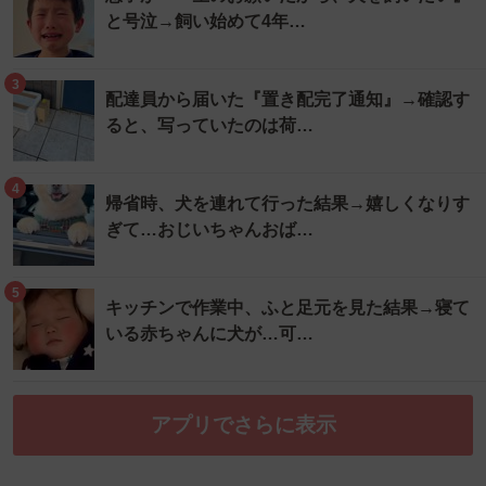
と号泣→飼い始めて4年…
3
配達員から届いた『置き配完了通知』→確認す
ると、写っていたのは荷…
4
帰省時、犬を連れて行った結果→嬉しくなりす
ぎて…おじいちゃんおば…
5
キッチンで作業中、ふと足元を見た結果→寝て
いる赤ちゃんに犬が…可…
アプリでさらに表示