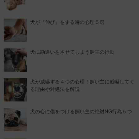
犬が『伸び』をする時の心理５選
犬に勘違いをさせてしまう飼主の行動
犬が威嚇する４つの心理！飼い主に威嚇してく
る理由や対処法を解説
犬の心に傷をつける飼い主の絶対NG行為５つ