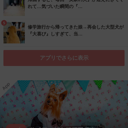
れて…気づいた瞬間の『…
5
修学旅行から帰ってきた娘→再会した大型犬が
『大喜び』しすぎて、当…
アプリでさらに表示