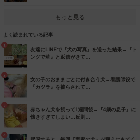
もっと見る
よく読まれている記事
1
友達にLINEで『犬の写真』を送った結果→『ト
ングで草』と返信がきて…
2
女の子のおままごとに付き合う犬→看護師役で
『カツラ』を被らされて…
3
赤ちゃん犬を飼って1週間後→『4歳の息子』に
懐きすぎてしまい…反則…
4
帰国すると、毎回『実家の犬』が迎えにきてく