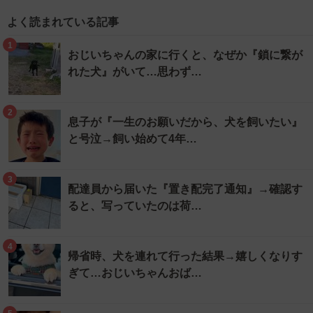
よく読まれている記事
1
おじいちゃんの家に行くと、なぜか『鎖に繋が
れた犬』がいて…思わず…
2
息子が『一生のお願いだから、犬を飼いたい』
と号泣→飼い始めて4年…
3
配達員から届いた『置き配完了通知』→確認す
ると、写っていたのは荷…
4
帰省時、犬を連れて行った結果→嬉しくなりす
ぎて…おじいちゃんおば…