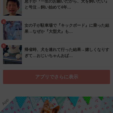
息子が『一生のお願いだから、犬を飼いたい』
と号泣→飼い始めて4年…
4
女の子が駐車場で『キックボード』に乗った結
果→なぜか『大型犬』も…
5
帰省時、犬を連れて行った結果→嬉しくなりす
ぎて…おじいちゃんおば…
アプリでさらに表示