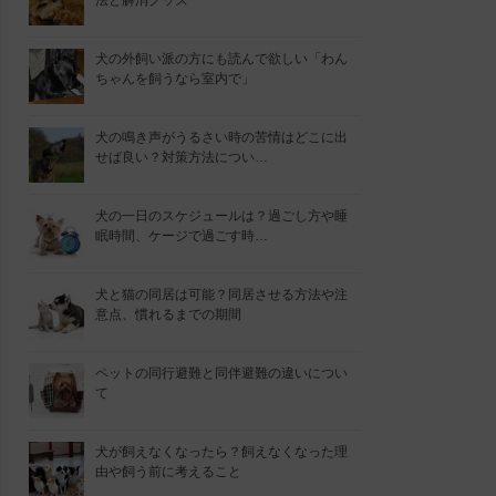
法と解消グッズ
犬の外飼い派の方にも読んで欲しい「わん
ちゃんを飼うなら室内で」
犬の鳴き声がうるさい時の苦情はどこに出
せば良い？対策方法につい…
犬の一日のスケジュールは？過ごし方や睡
眠時間、ケージで過ごす時…
犬と猫の同居は可能？同居させる方法や注
意点、慣れるまでの期間
ペットの同行避難と同伴避難の違いについ
て
犬が飼えなくなったら？飼えなくなった理
由や飼う前に考えること