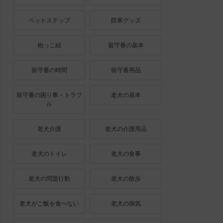
ペットステップ
防寒グッズ
抱っこ紐
留守番の基本
留守番の時間
留守番用品
留守番の困り事・トラブ
老犬の基本
ル
老犬介護
老犬の介護用品
老犬のトイレ
老犬の食事
老犬の問題行動
老犬の散歩
老犬がご飯を食べない
老犬の病気