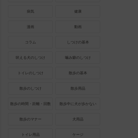
病気
健康
漫画
動画
コラム
しつけの基本
吠える犬のしつけ
噛み癖のしつけ
トイレのしつけ
散歩の基本
散歩のしつけ
散歩用品
散歩の時間・距離・回数
散歩中に犬が歩かない
散歩のマナー
犬用品
トイレ用品
ケージ