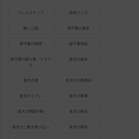
ペットステップ
防寒グッズ
抱っこ紐
留守番の基本
留守番の時間
留守番用品
留守番の困り事・トラブ
老犬の基本
ル
老犬介護
老犬の介護用品
老犬のトイレ
老犬の食事
老犬の問題行動
老犬の散歩
老犬がご飯を食べない
老犬の病気