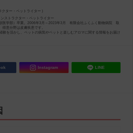
ラクター・ペットライター )
インストラクター・ペットライター
医学部）卒業。2006年3月～2023年3月 有限会社ふくふく動物病院 取
、得意分野は皮膚疾患です。
）の経験を活かし、ペットの病気やペットと楽しむアロマに関する情報をお届け
ook
Instagram
LINE
因