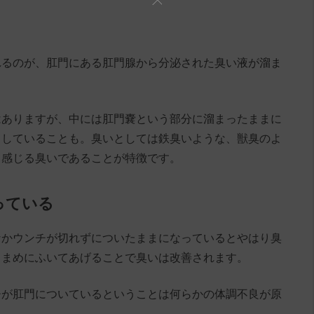
れるのが、肛門にある肛門腺から分泌された臭い液が溜ま
はありますが、中には肛門嚢という部分に溜まったままに
らしていることも。臭いとしては鉄臭いような、獣臭のよ
と感じる臭いであることが特徴です。
っている
なかウンチが切れずについたままになっているとやはり臭
こまめにふいてあげることで臭いは改善されます。
チが肛門についているということは何らかの体調不良が原