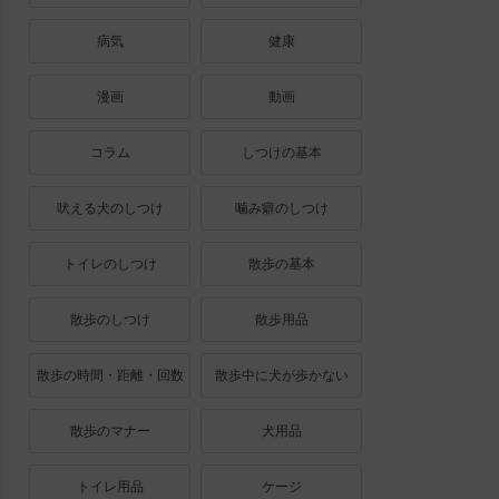
病気
健康
漫画
動画
コラム
しつけの基本
吠える犬のしつけ
噛み癖のしつけ
トイレのしつけ
散歩の基本
散歩のしつけ
散歩用品
散歩の時間・距離・回数
散歩中に犬が歩かない
散歩のマナー
犬用品
トイレ用品
ケージ