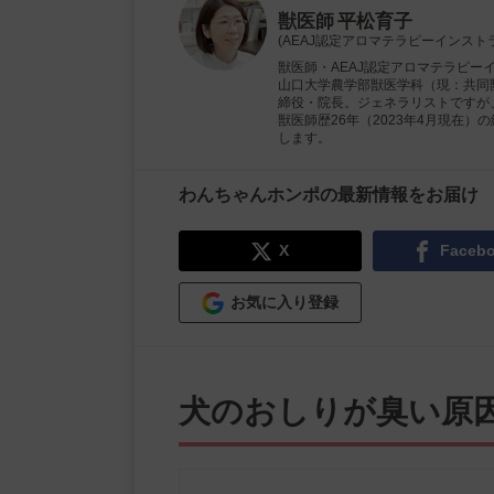
獣医師
平松育子
(AEAJ認定アロマテラピーインスト
獣医師・AEAJ認定アロマテラピー
山口大学農学部獣医学科（現：共同獣
締役・院長。ジェネラリストですが
獣医師歴26年（2023年4月現在
します。
わんちゃんホンポの最新情報をお届け
X
Faceb
お気に入り登録
犬のおしりが臭い原