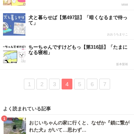
MIMI
犬と暮らせば【第497話】「暗くなるまで待っ
て」
おおうちまりこ
ちーちゃんですけどもっ【第316話】「たまに
なる寝相」
坂本梨裕
1
2
3
4
5
6
7
よく読まれている記事
1
おじいちゃんの家に行くと、なぜか『鎖に繋が
れた犬』がいて…思わず…