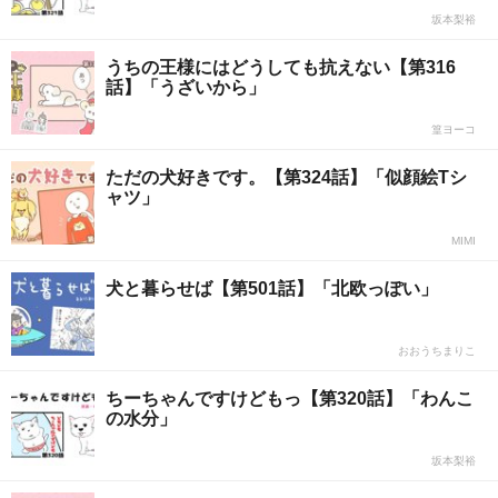
坂本梨裕
うちの王様にはどうしても抗えない【第316
話】「うざいから」
篁ヨーコ
ただの犬好きです。【第324話】「似顔絵Tシ
ャツ」
MIMI
犬と暮らせば【第501話】「北欧っぽい」
おおうちまりこ
ちーちゃんですけどもっ【第320話】「わんこ
の水分」
坂本梨裕