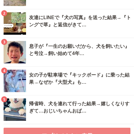
2
友達にLINEで『犬の写真』を送った結果→『ト
ングで草』と返信がきて…
3
息子が『一生のお願いだから、犬を飼いたい』
と号泣→飼い始めて4年…
4
女の子が駐車場で『キックボード』に乗った結
果→なぜか『大型犬』も…
5
帰省時、犬を連れて行った結果→嬉しくなりす
ぎて…おじいちゃんおば…