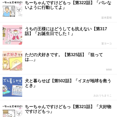
ちーちゃんですけどもっ【第322話】「バレな
いように行動してよ」
坂本梨裕
うちの王様にはどうしても抗えない【第317
話】「お誕生日でした！」
篁ヨーコ
ただの犬好きです。【第325話】「狙って
は…」
MIMI
犬と暮らせば【第502話】「イヌが地球を救う
とき」
おおうちまりこ
ちーちゃんですけどもっ【第321話】「大好物
ですけどもっ」