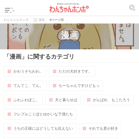
わんちゃんホンポ
漫画
4ページ目
漫画
「漫画」に関するカテゴリ
かわうそちわわ。
ただの犬好きです。
てんてこ、てん。
ちーちゃんですけどもっ
ふわふわぽこ。
犬と暮らせば
がんばれ もこたろう
フレブルこくぼとゆかいな下僕たち
うちの王様にはどうしても抗えない
それでも君が好き