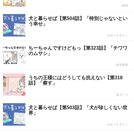
MIMI
犬と暮らせば【第504話】「特別じゃないとい
う幸せ」
おおうちまりこ
ちーちゃんですけどもっ【第323話】「チワワ
のムサシ」
坂本梨裕
うちの王様にはどうしても抗えない【第318
話】「察す」
篁ヨーコ
犬と暮らせば【第503話】「犬が珍しくない世
界」
おおうちまりこ