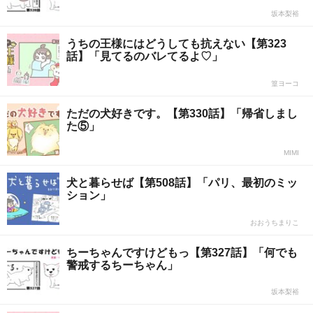
坂本梨裕
うちの王様にはどうしても抗えない【第323
話】「見てるのバレてるよ♡」
篁ヨーコ
ただの犬好きです。【第330話】「帰省しまし
た⑤」
MIMI
犬と暮らせば【第508話】「パリ、最初のミッ
ション」
おおうちまりこ
ちーちゃんですけどもっ【第327話】「何でも
警戒するちーちゃん」
坂本梨裕