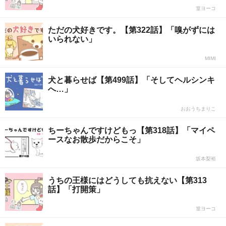
篁ヨーコ
ただの犬好きです。【第322話】「嗅がずには
いられない」
MIMI
犬と暮らせば【第499話】「そしてヘルシンキ
へ…」
おおうちまりこ
ちーちゃんですけどもっ【第318話】「マイペ
ースなお散歩だからこそ」
坂本梨裕
うちの王様にはどうしても抗えない【第313
話】「打開策」
篁ヨーコ