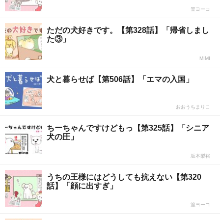
篁ヨーコ
ただの犬好きです。【第328話】「帰省しまし
た③」
MIMI
犬と暮らせば【第506話】「エマの入国」
おおうちまりこ
ちーちゃんですけどもっ【第325話】「シニア
犬の圧」
坂本梨裕
うちの王様にはどうしても抗えない【第320
話】「顔に出すぎ」
篁ヨーコ