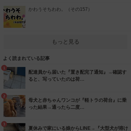
かわうそちわわ。（その157）
もっと見る
よく読まれている記事
1
配達員から届いた『置き配完了通知』→確認す
ると、写っていたのは荷…
2
母犬と赤ちゃんワンコが『軽トラの荷台』に乗
った結果→通ったら二度…
3
夏休みで家にいる娘からLINE→『大型犬が溶け