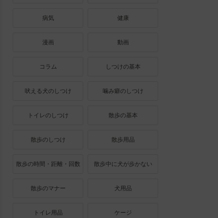
病気
健康
漫画
動画
コラム
しつけの基本
吠える犬のしつけ
噛み癖のしつけ
トイレのしつけ
散歩の基本
散歩のしつけ
散歩用品
散歩の時間・距離・回数
散歩中に犬が歩かない
散歩のマナー
犬用品
トイレ用品
ケージ