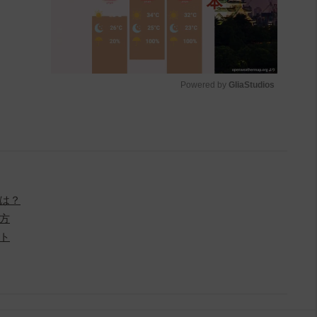
Powered by 
GliaStudios
M
u
t
e
は？
方
ト