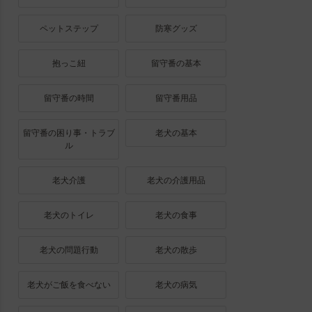
ペットステップ
防寒グッズ
抱っこ紐
留守番の基本
留守番の時間
留守番用品
留守番の困り事・トラブ
老犬の基本
ル
老犬介護
老犬の介護用品
老犬のトイレ
老犬の食事
老犬の問題行動
老犬の散歩
老犬がご飯を食べない
老犬の病気