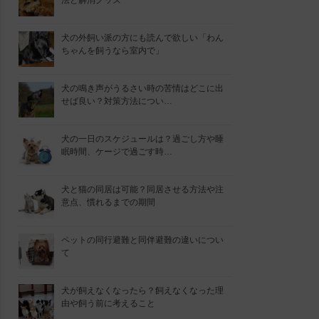
法と解消グッズ
犬の外飼い派の方にも読んで欲しい「わん
ちゃんを飼うなら室内で」
犬の鳴き声がうるさい時の苦情はどこに出
せば良い？対策方法につい…
犬の一日のスケジュールは？過ごし方や睡
眠時間、ケージで過ごす時…
犬と猫の同居は可能？同居させる方法や注
意点、慣れるまでの期間
ペットの同行避難と同伴避難の違いについ
て
犬が飼えなくなったら？飼えなくなった理
由や飼う前に考えること