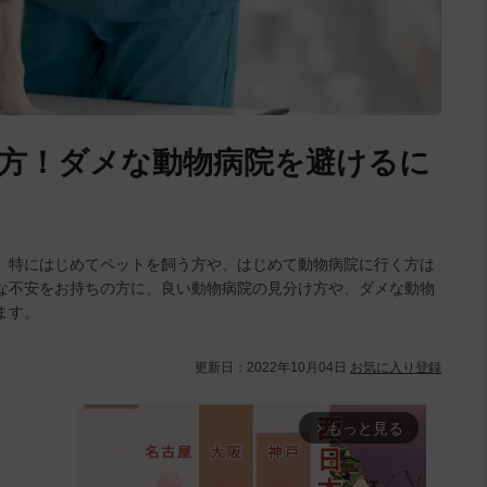
方！ダメな動物病院を避けるに
。特にはじめてペットを飼う方や、はじめて動物病院に行く方は
な不安をお持ちの方に、良い動物病院の見分け方や、ダメな動物
ます。
更新日：
2022年10月04日
お気に入り登録
もっと見る
arrow_forward_ios