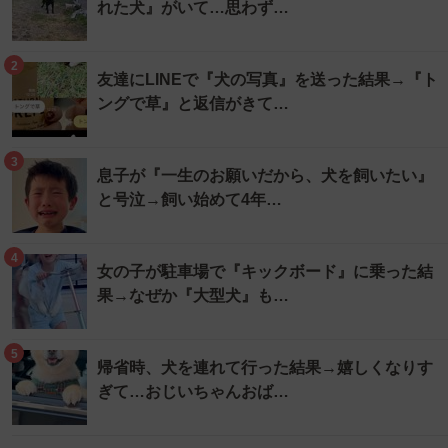
れた犬』がいて…思わず…
2
友達にLINEで『犬の写真』を送った結果→『ト
ングで草』と返信がきて…
3
息子が『一生のお願いだから、犬を飼いたい』
と号泣→飼い始めて4年…
4
女の子が駐車場で『キックボード』に乗った結
果→なぜか『大型犬』も…
5
帰省時、犬を連れて行った結果→嬉しくなりす
ぎて…おじいちゃんおば…