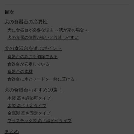
目次
犬の食器台の必要性
犬に食器台が必要な理由 ～我が家の場合～
犬の食器の位置が低いと誤嚥しやすい
犬の食器台を選ぶポイント
食器台の高さを調節できる
食器台が安定している
食器台の素材
食器台に水とフードを一緒に置ける
犬の食器台おすすめ10選！
木製 高さ調節可タイプ
木製 高さ固定タイプ
金属製 高さ固定タイプ
プラスチック製 高さ調節可タイプ
まとめ