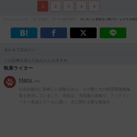
1
2
3
4
5
わんちゃんホンポ
犬用品
その他犬用品
犬に合った食器台の選び方！おすすめ商品
合わせて読みたい
この記事を読んだあなたにおすすめ
執筆ライター
Haru
さん
以前出版社に勤務した経験があり、その際に犬の飼育関連書編
集を担当していました。現在は、犬関連の資格や、ドックトレ
ーナー育成スクールに通い、犬に関する事を勉強す…