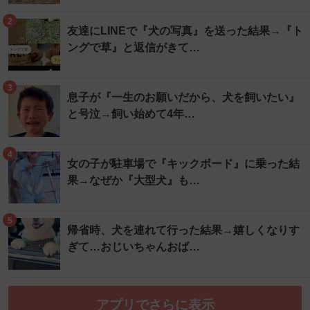
2
友達にLINEで『犬の写真』を送った結果→『ト
ングで草』と返信がきて…
3
息子が『一生のお願いだから、犬を飼いたい』
と号泣→飼い始めて4年…
4
女の子が駐車場で『キックボード』に乗った結
果→なぜか『大型犬』も…
5
帰省時、犬を連れて行った結果→嬉しくなりす
ぎて…おじいちゃんおば…
アプリでさらに表示