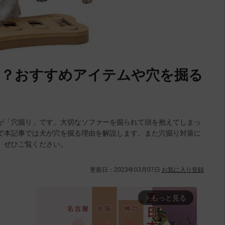
は？おすすめアイテムや穴を掘る
が「穴掘り」です。大切なソファーを掘られて頭を抱えてしまっ
で本記事では犬が穴を掘る理由を解説します。また穴掘り対策に
、ぜひご覧ください。
更新日：
2023年03月07日
お気に入り登録
もっと見る
arrow_forward_ios