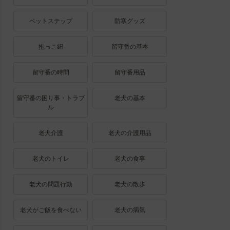
ペットステップ
防寒グッズ
抱っこ紐
留守番の基本
留守番の時間
留守番用品
留守番の困り事・トラブ
老犬の基本
ル
老犬介護
老犬の介護用品
老犬のトイレ
老犬の食事
老犬の問題行動
老犬の散歩
老犬がご飯を食べない
老犬の病気