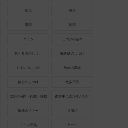
病気
健康
漫画
動画
コラム
しつけの基本
吠える犬のしつけ
噛み癖のしつけ
トイレのしつけ
散歩の基本
散歩のしつけ
散歩用品
散歩の時間・距離・回数
散歩中に犬が歩かない
散歩のマナー
犬用品
トイレ用品
ケージ