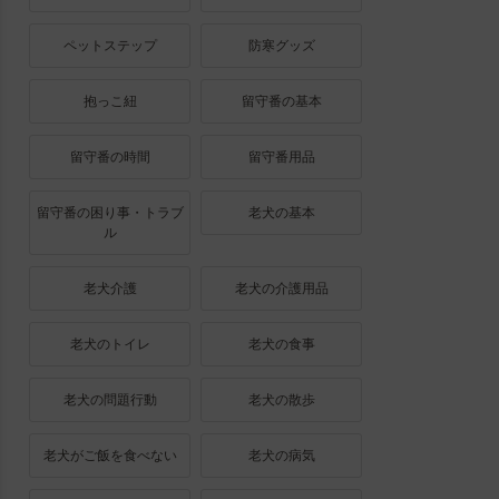
ペットステップ
防寒グッズ
抱っこ紐
留守番の基本
留守番の時間
留守番用品
留守番の困り事・トラブ
老犬の基本
ル
老犬介護
老犬の介護用品
老犬のトイレ
老犬の食事
老犬の問題行動
老犬の散歩
老犬がご飯を食べない
老犬の病気