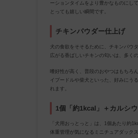
ーションタイムをより豊かなものにし
とっても嬉しい瞬間です。
チキンパウダー仕上げ
犬の食欲をそそるために、チキンパウ
広がる香ばしいチキンの匂いは、多く
嗜好性が高く、普段のおやつはもちろ
イプードルや柴犬といった、好みにう
れます。
1個「約1kcal」＋カルシ
「犬用おっとっと」は、1個あたり約1k
体重管理が気になるミニチュアダック