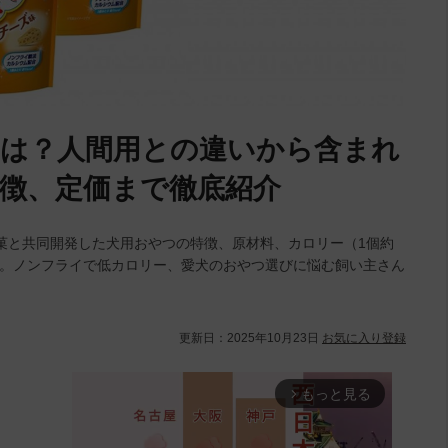
は？人間用との違いから含まれ
徴、定価まで徹底紹介
菓と共同開発した犬用おやつの特徴、原材料、カロリー（1個約
解説。ノンフライで低カロリー、愛犬のおやつ選びに悩む飼い主さん
更新日：
2025年10月23日
お気に入り登録
もっと見る
arrow_forward_ios