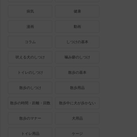
病気
健康
漫画
動画
コラム
しつけの基本
吠える犬のしつけ
噛み癖のしつけ
トイレのしつけ
散歩の基本
散歩のしつけ
散歩用品
散歩の時間・距離・回数
散歩中に犬が歩かない
散歩のマナー
犬用品
トイレ用品
ケージ