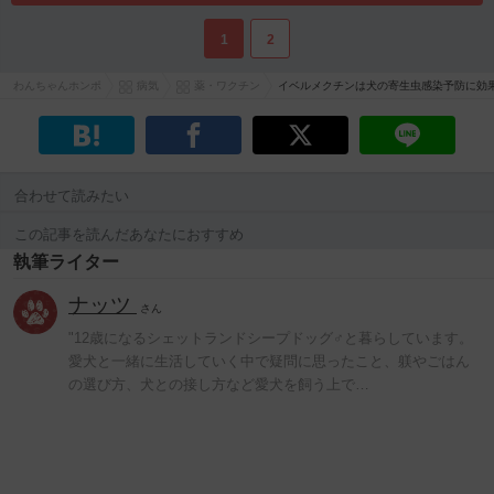
1
2
わんちゃんホンポ
病気
薬・ワクチン
イベルメクチンは犬の寄生虫感染予防に効
合わせて読みたい
この記事を読んだあなたにおすすめ
執筆ライター
ナッツ
さん
"12歳になるシェットランドシープドッグ♂と暮らしています。
愛犬と一緒に生活していく中で疑問に思ったこと、躾やごはん
の選び方、犬との接し方など愛犬を飼う上で…