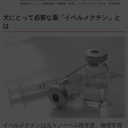
有限会社ふくふく動物病院 取締役・院長。ジェネラリストですが、得意分野は
皮膚疾患です。
獣医師歴26年（2023年4月現在）の経験を活かし、ペットの病気やペットと楽し
むアロマに関する情報をお届けします。
犬にとって必要な薬「イベルメクチン」と
は
イベルメクチンは元々ノーベル医学賞、物理学賞