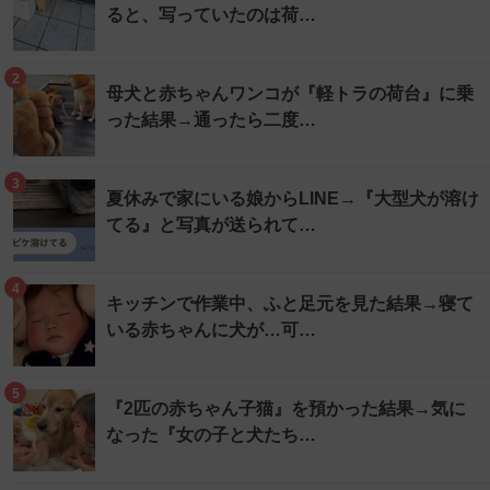
ると、写っていたのは荷…
2
母犬と赤ちゃんワンコが『軽トラの荷台』に乗
った結果→通ったら二度…
3
夏休みで家にいる娘からLINE→『大型犬が溶け
てる』と写真が送られて…
4
キッチンで作業中、ふと足元を見た結果→寝て
いる赤ちゃんに犬が…可…
5
『2匹の赤ちゃん子猫』を預かった結果→気に
なった『女の子と犬たち…