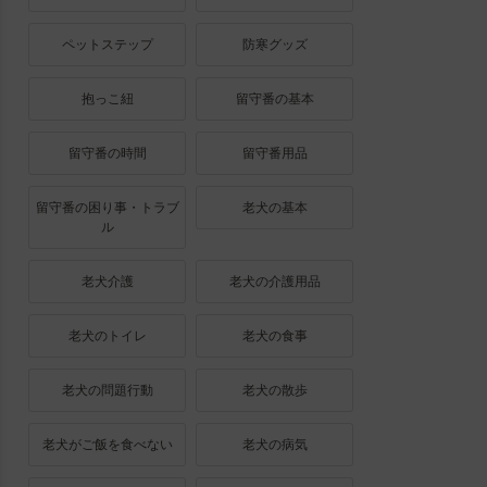
ペットステップ
防寒グッズ
抱っこ紐
留守番の基本
留守番の時間
留守番用品
留守番の困り事・トラブ
老犬の基本
ル
老犬介護
老犬の介護用品
老犬のトイレ
老犬の食事
老犬の問題行動
老犬の散歩
老犬がご飯を食べない
老犬の病気