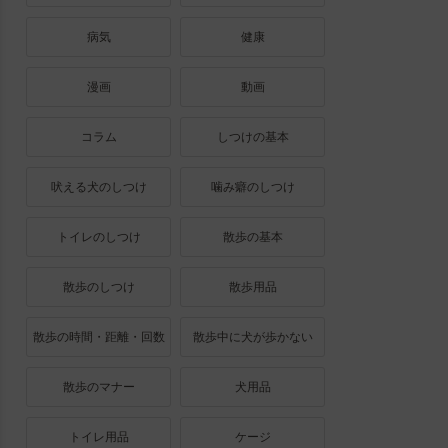
病気
健康
漫画
動画
コラム
しつけの基本
吠える犬のしつけ
噛み癖のしつけ
トイレのしつけ
散歩の基本
散歩のしつけ
散歩用品
散歩の時間・距離・回数
散歩中に犬が歩かない
散歩のマナー
犬用品
トイレ用品
ケージ