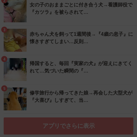
2
女の子のおままごとに付き合う犬→看護師役で
『カツラ』を被らされて…
3
赤ちゃん犬を飼って1週間後→『4歳の息子』に
懐きすぎてしまい…反則…
4
帰国すると、毎回『実家の犬』が迎えにきてく
れて…気づいた瞬間の『…
5
修学旅行から帰ってきた娘→再会した大型犬が
『大喜び』しすぎて、当…
アプリでさらに表示