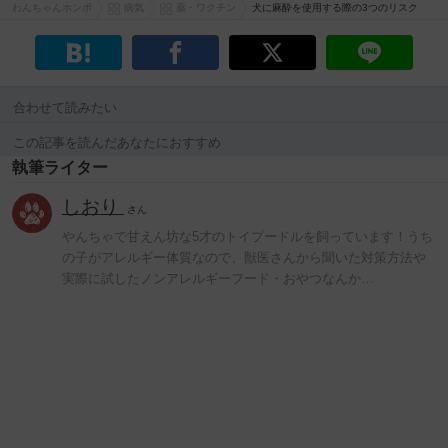
わんちゃんホンポ
病気
薬・ワクチン
犬に麻酔を使用する際の3つのリスク
合わせて読みたい
この記事を読んだあなたにおすすめ
執筆ライター
しおり
さん
やんちゃで甘えん坊な5才のトイプードルを飼っています！うち
の子がアレルギー体質なので、獣医さんから聞いた対策方法や
実際に試したノンアレルギーフード・おやつなんか…