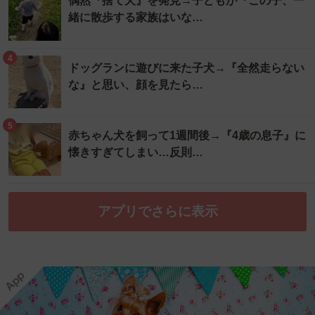
偶然『捨て犬』を発見→子どもが『この子、一
緒に散歩する家族はいな…
4
ドッグランに遊びに来た子犬→『全然走らない
な』と思い、顔を見たら…
5
赤ちゃん犬を飼って1週間後→『4歳の息子』に
懐きすぎてしまい…反則…
アプリでさらに表示