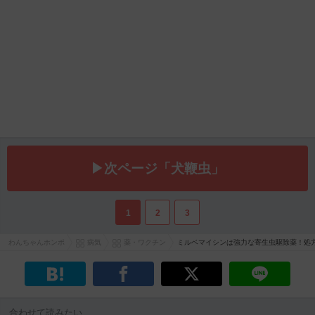
▶次ページ「犬鞭虫」
1
2
3
わんちゃんホンポ
病気
薬・ワクチン
ミルベマイシンは強力な寄生虫駆除薬！処
合わせて読みたい