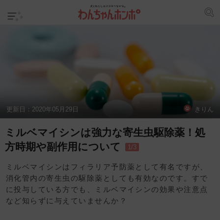
更新日：
2020年05月29日
きりん
ミルベマイシンは強力な寄生虫駆除薬！処
方時期や副作用について
1/3
ミルベマイシンはフィラリア予防薬として有名ですが、
消化管内の寄生虫の駆除薬としても有効なのです。すで
に投与している方でも、ミルベマイシンの効果や注意点
など知らずに与えていませんか？