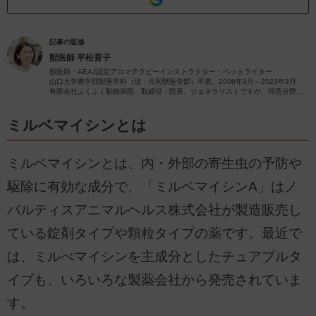
記事の監修
獣医師
平松育子
獣医師・AEAJ認定アロマテラピーインストラクター・ペットライター
山口大学農学部獣医学科（現：共同獣医学部）卒業。2006年3月～2023年3月
有限会社ふくふく動物病院 取締役・院長。ジェネラリストですが、得意分野は
皮膚疾患です。
獣医師歴26年（2023年4月現在）の経験を活かし、ペットの病気やペットと楽し
むアロマに関する情報をお届けします。
ミルベマイシンとは
ミルベマイシンとは、内・外部の寄生虫の予防や
駆除に有効な成分で、「ミルベマイシンA」はノ
バルティスアニマルヘルス株式会社が製造販売し
ている錠剤タイプや顆粒タイプの薬です。最近で
は、ミルべマイシンを主成分としたチュアブルタ
イプも、いろいろな製薬会社から発売されていま
す。