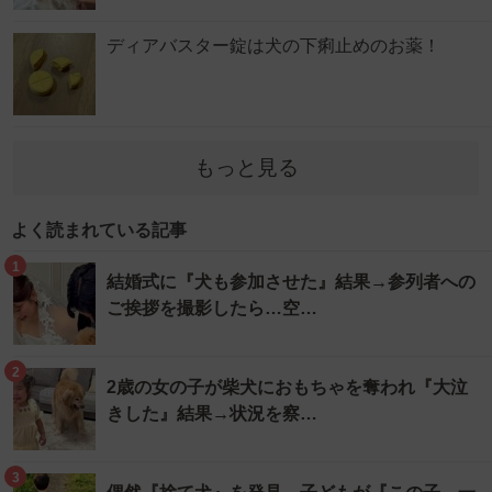
ディアバスター錠は犬の下痢止めのお薬！
もっと見る
よく読まれている記事
1
結婚式に『犬も参加させた』結果→参列者への
ご挨拶を撮影したら…空…
2
2歳の女の子が柴犬におもちゃを奪われ『大泣
きした』結果→状況を察…
3