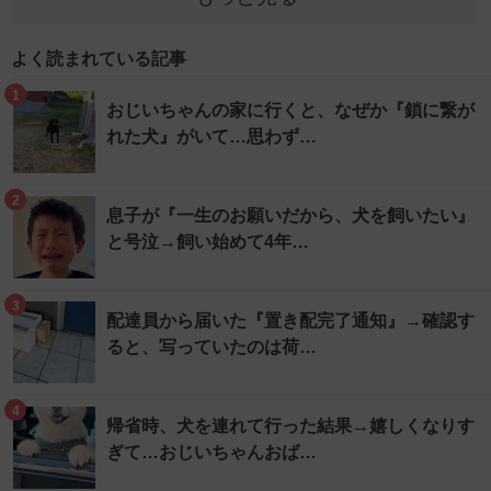
よく読まれている記事
1
おじいちゃんの家に行くと、なぜか『鎖に繋が
れた犬』がいて…思わず…
2
息子が『一生のお願いだから、犬を飼いたい』
と号泣→飼い始めて4年…
3
配達員から届いた『置き配完了通知』→確認す
ると、写っていたのは荷…
4
帰省時、犬を連れて行った結果→嬉しくなりす
ぎて…おじいちゃんおば…