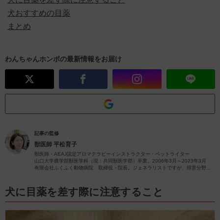
犬おすすめの目薬
まとめ
わんちゃんホンポの最新情報をお届け
記事の監修
獣医師
平松育子
獣医師・AEAJ認定アロマテラピーインストラクター・ペットライター
山口大学農学部獣医学科（現：共同獣医学部）卒業。2006年3月～2023年3月
有限会社ふくふく動物病院 取締役・院長。ジェネラリストですが、得意分野は
皮膚疾患です。
獣医師歴26年（2023年4月現在）の経験を活かし、ペットの病気やペットと楽し
むアロマに関する情報をお届けします。
犬に目薬を差す際に注意すること