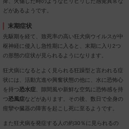
痺、火傷した時のようなピリピリした感覚異常な
どがあるようです。
末期症状
先駆期を経て、致死率の高い狂犬病ウイルスが中
枢神経に侵入し急性期に入ると、末期に入り2つ
の形態の症状が見られるようになります。
狂犬病になるとよく見られる狂躁型と言われる症
状には、活動亢進や興奮状態の他に、水に恐怖心
を持つ
恐水症
、隙間風や新鮮な空気に恐怖感を持
つ
恐風症
などがあります。その後、数日で全身の
痙攣や臓器の障害を起こし死に至るようです。
また狂犬病を発症する人の約30％に見られるの