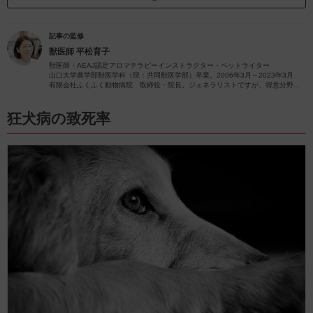
記事の監修
獣医師
平松育子
獣医師・AEAJ認定アロマテラピーインストラクター・ペットライター
山口大学農学部獣医学科（現：共同獣医学部）卒業。2006年3月～2023年3月
有限会社ふくふく動物病院 取締役・院長。ジェネラリストですが、得意分野は
皮膚疾患です。
獣医師歴26年（2023年4月現在）の経験を活かし、ペットの病気やペットと楽し
むアロマに関する情報をお届けします。
狂犬病の致死率