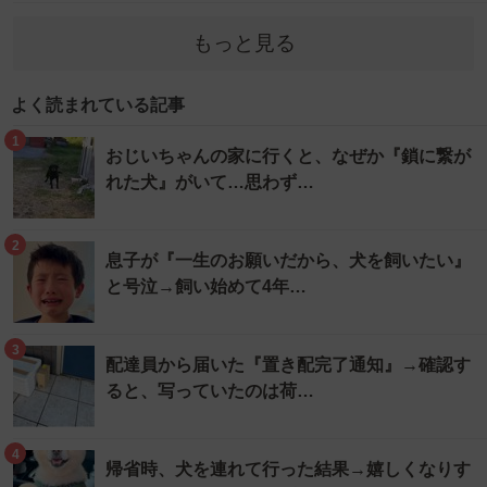
もっと見る
よく読まれている記事
1
おじいちゃんの家に行くと、なぜか『鎖に繋が
れた犬』がいて…思わず…
2
息子が『一生のお願いだから、犬を飼いたい』
と号泣→飼い始めて4年…
3
配達員から届いた『置き配完了通知』→確認す
ると、写っていたのは荷…
4
帰省時、犬を連れて行った結果→嬉しくなりす