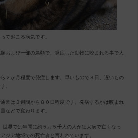
よって起こる病気です。
乳類および一部の鳥類で、発症した動物に咬まれる事で人
から２か月程度で発症します。早いもので３日、遅いもの
ます。
で通常は２週間から８０日程度です。発病するかは咬まれ
ス量などで変わります。
、世界では年間に約５万５千人の人が狂犬病で亡くなっ
はアジア地域での死亡者と言われています。