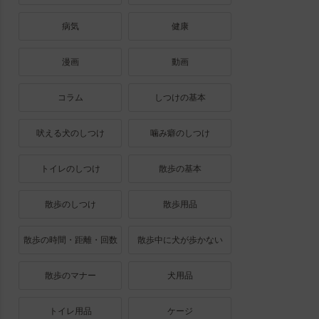
病気
健康
漫画
動画
コラム
しつけの基本
吠える犬のしつけ
噛み癖のしつけ
トイレのしつけ
散歩の基本
散歩のしつけ
散歩用品
散歩の時間・距離・回数
散歩中に犬が歩かない
散歩のマナー
犬用品
トイレ用品
ケージ