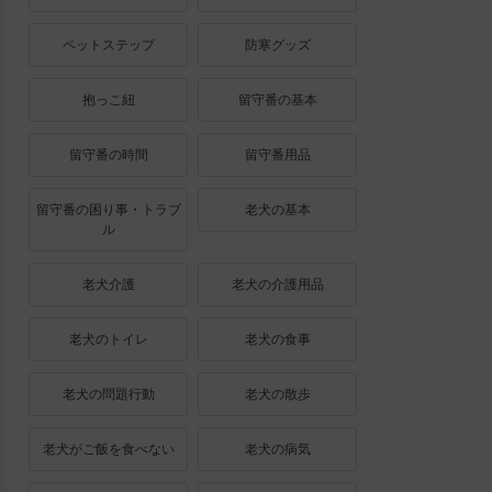
ペットステップ
防寒グッズ
抱っこ紐
留守番の基本
留守番の時間
留守番用品
留守番の困り事・トラブ
老犬の基本
ル
老犬介護
老犬の介護用品
老犬のトイレ
老犬の食事
老犬の問題行動
老犬の散歩
老犬がご飯を食べない
老犬の病気