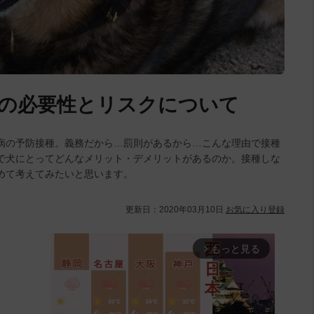
の必要性とリスクについて
病の予防接種。義務だから…罰則があるから…こんな理由で接種
で犬にとってどんなメリット・デメリットがあるのか。接種しな
めて考えてみたいと思います。
更新日：
2020年03月10日
お気に入り登録
もっと見る
arrow_forward_ios