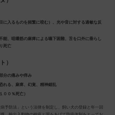
イヌ）
目に入るものを頻繁に咬む）、光や音に対する過敏な反
不能、咀嚼筋の麻痺による嚥下困難、舌を口外に垂らし
り死亡
ヒト）
部分の痛みや痒み
恐れる、麻痺、幻覚、精神錯乱
１００％死亡）
犬病予防法」という法律を制定し、飼い犬の登録と年一回
捕獲、輸出入動物の検疫と国をあげて防疫体制をとってお