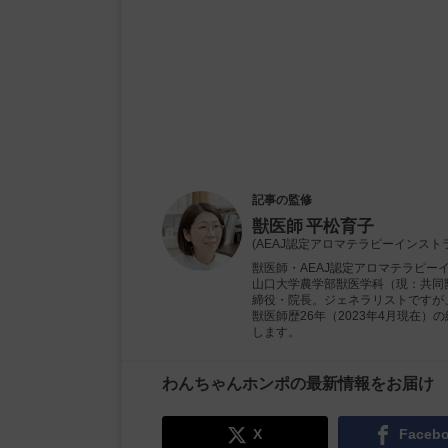
記事の監修
獣医師
平松育子
(AEAJ認定アロマテラピーインスト
獣医師・AEAJ認定アロマテラピー
山口大学農学部獣医学科（現：共同獣
締役・院長。ジェネラリストですが
獣医師歴26年（2023年4月現在
します。
わんちゃんホンポの最新情報をお届け
X
Faceb