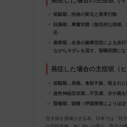
発症した場合の主症状（
前駆期…性格の変化と異常行動
狂躁期…興奮状態（無目的な徘徊、
応
麻痺期…全身の麻痺症状による歩行
ながらヨダレを流す、昏睡状態にな
発症した場合の主症状（
前駆期…発熱、食欲不振、咬まれた
急性神経症状期…不安感、水や風を
昏睡期…昏睡（呼吸障害によりほぼ
狂犬病を撲滅させる為、日本では「狂
の予防接種、放し飼いの禁止、野犬の