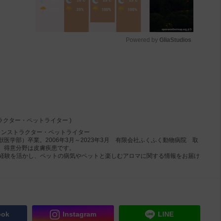
Powered by 
GliaStudios
M
u
t
e
ラクター・ペットライター )
インストラクター・ペットライター
医学部）卒業。2006年3月～2023年3月 有限会社ふくふく動物病院 取
、得意分野は皮膚疾患です。
）の経験を活かし、ペットの病気やペットと楽しむアロマに関する情報をお届け
ook
Instagram
LINE