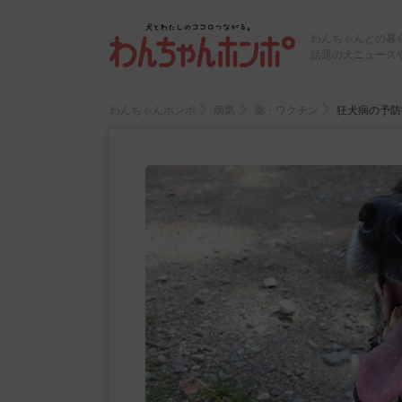
わんちゃんとの暮
話題の犬ニュース
わんちゃんホンポ
病気
薬・ワクチン
狂犬病の予防