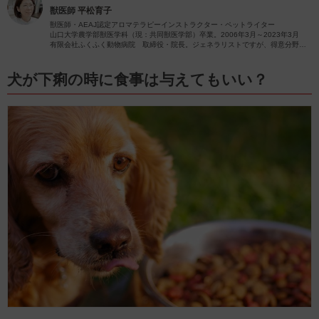
獣医師
平松育子
獣医師・AEAJ認定アロマテラピーインストラクター・ペットライター
山口大学農学部獣医学科（現：共同獣医学部）卒業。2006年3月～2023年3月
有限会社ふくふく動物病院 取締役・院長。ジェネラリストですが、得意分野は
皮膚疾患です。
獣医師歴26年（2023年4月現在）の経験を活かし、ペットの病気やペットと楽し
むアロマに関する情報をお届けします。
犬が下痢の時に食事は与えてもいい？