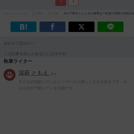
1
2
わんちゃんホンポ
病気
症状
犬が下痢をしたときの食事は？軟便の原因や対処法
合わせて読みたい
この記事を読んだあなたにおすすめ
執筆ライター
深萩 ともえ
さん
子どもの頃飼っていたシーズーの人懐っこさが大好きです。今
は心の中で飼っている主婦です。