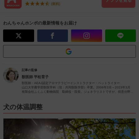
わんちゃんホンポの最新情報をお届け
記事の監修
獣医師
平松育子
獣医師・AEAJ認定アロマテラピーインストラクター・ペットライター
山口大学農学部獣医学科（現：共同獣医学部）卒業。2006年3月～2023年3月
有限会社ふくふく動物病院 取締役・院長。ジェネラリストですが、得意分野は
皮膚疾患です。
獣医師歴26年（2023年4月現在）の経験を活かし、ペットの病気やペットと楽し
むアロマに関する情報をお届けします。
犬の体温調整