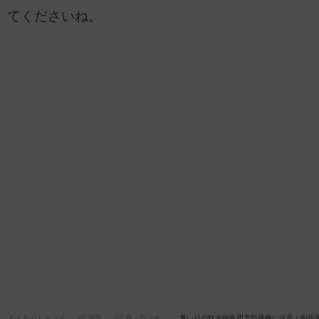
てくださいね。
わんちゃんホンポ
病気
薬・ワクチン
暑い日の狂犬病集団予防接種に注意！副作