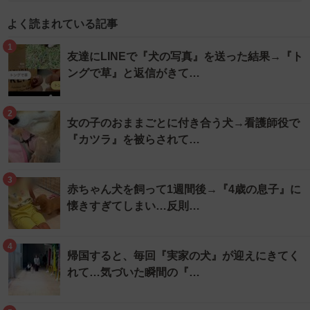
よく読まれている記事
1
友達にLINEで『犬の写真』を送った結果→『ト
ングで草』と返信がきて…
2
女の子のおままごとに付き合う犬→看護師役で
『カツラ』を被らされて…
3
赤ちゃん犬を飼って1週間後→『4歳の息子』に
懐きすぎてしまい…反則…
4
帰国すると、毎回『実家の犬』が迎えにきてく
れて…気づいた瞬間の『…