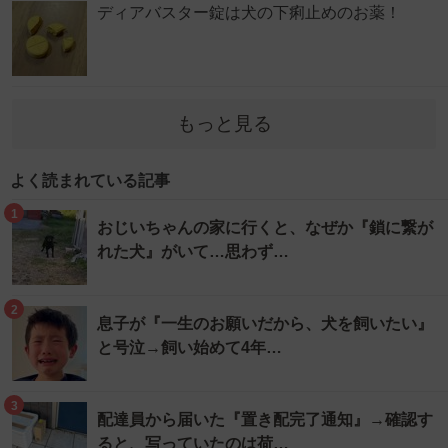
ディアバスター錠は犬の下痢止めのお薬！
もっと見る
よく読まれている記事
1
おじいちゃんの家に行くと、なぜか『鎖に繋が
れた犬』がいて…思わず…
2
息子が『一生のお願いだから、犬を飼いたい』
と号泣→飼い始めて4年…
3
配達員から届いた『置き配完了通知』→確認す
ると、写っていたのは荷…